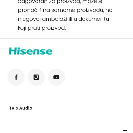
odgovoran za proizvod, možete
pronaći i na samome proizvodu, na
njegovoj ambalaži ili u dokumentu
koji prati proizvod.
TV & Audio
Televizori
Soundbar
Zvučnici za zabave