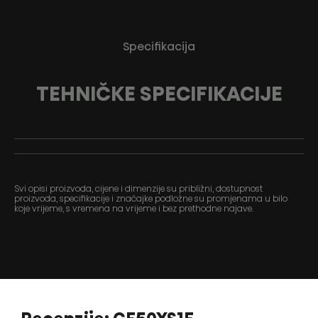
Specifikacija
TEHNIČKE SPECIFIKACIJE
Svi opisi proizvoda, cijene i dimenzije su približni, dostupnost
proizvoda, specifikacije i značajke podložne su promjenama u bilo
koje vrijeme, s vremena na vrijeme i bez prethodne najave.