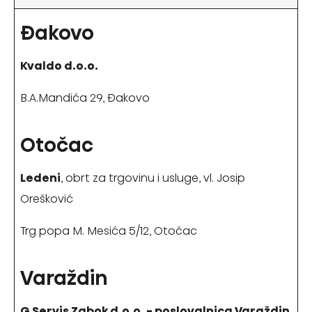
Đakovo
Kvaldo d.o.o.
B.A.Mandića 29, Đakovo
Otočac
Ledeni
, obrt za trgovinu i usluge, vl. Josip
Orešković
Trg popa M. Mesića 5/12, Otočac
Varaždin
G Servis Zabok d.o.o. - poslovalnica Varaždin