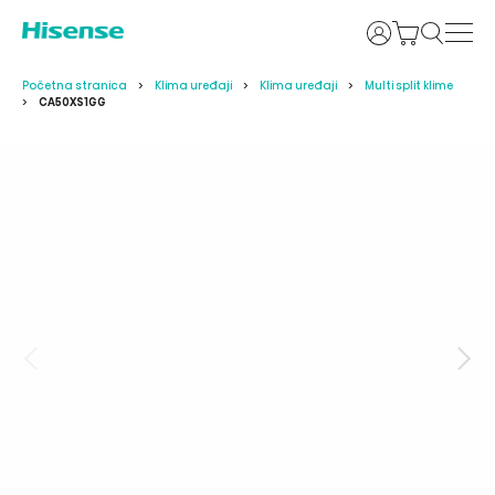
Prijava
Početna stranica
Klima uređaji
Klima uređaji
Multi split klime
CA50XS1GG