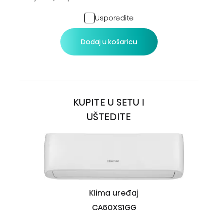
Usporedite
Dodaj u košaricu
KUPITE U SETU I
UŠTEDITE
Klima uređaj
CA50XS1GG