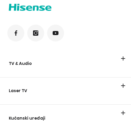
TV & Audio
Televizori
Soundbar
Zvučnici za zabave
Laser TV
Laser TV
Smart mini projector
Kućanski uređaji