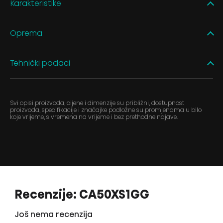
Karakteristike
Oprema
Tehnički podaci
Svi opisi proizvoda, cijene i dimenzije su približni, dostupnost
proizvoda, specifikacije i značajke podložne su promjenama u bilo
koje vrijeme, s vremena na vrijeme i bez prethodne najave.
Recenzije: CA50XS1GG
Još nema recenzija