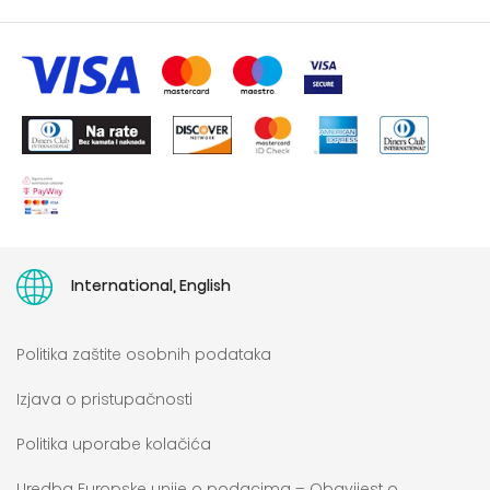
Obrazac za podnošenje zahtjeva za pristup podacima
International, English
Politika zaštite osobnih podataka
Izjava o pristupačnosti
Politika uporabe kolačića
Uredba Europske unije o podacima – Obavijest o