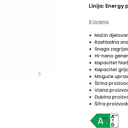
Linija: Energy 
5 Ocjena
Način djelova
Rashladna sn
Snaga zagrija
Hi-nano gene
Kapacitet hla
Kapacitet grij
Moguće upravl
Širina proizv
Visina proizv
Dubina proiz
Šifra proizvo