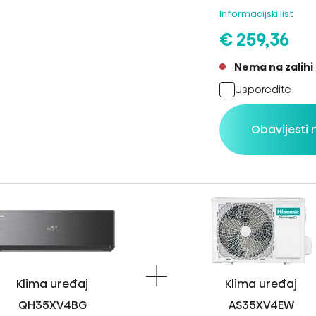
Informacijski list
€ 259,36
Nema na zalihi
Usporedite
Obavijesti
Klima uređaj
Klima uređaj
QH35XV4BG
AS35XV4EW