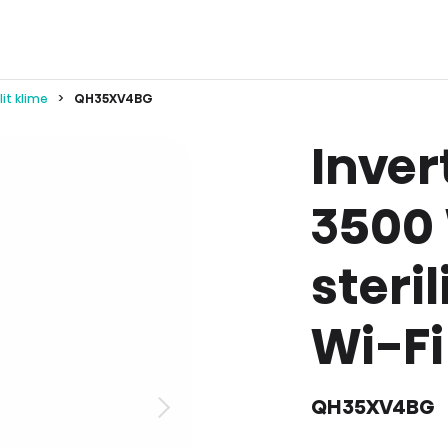
lit klime
QH35XV4BG
Inver
3500
steri
Wi-Fi
QH35XV4BG