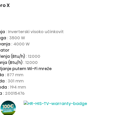
pro X
nja
: Inverterski visoko učinkovit
aga
: 3500 W
vanja
: 4000 W
rator
đenja (Btu/h)
: 12000
anja (Btu/h)
: 12000
janje putem Wi-Fi mreže
oda
: 877 mm
oda
: 301 mm
voda
: 194 mm
da
: 20015476