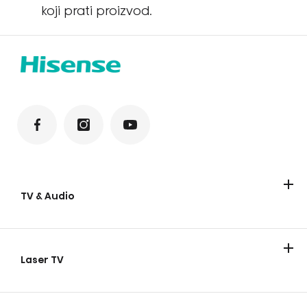
koji prati proizvod.
TV & Audio
Televizori
Soundbar
Zvučnici za zabave
Laser TV
Laser TV
Smart mini projector