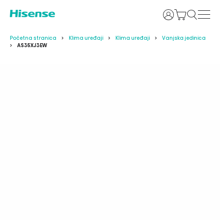
Prijava
Početna stranica
Klima uređaji
Klima uređaji
Vanjska jedinica
AS35XJ3EW