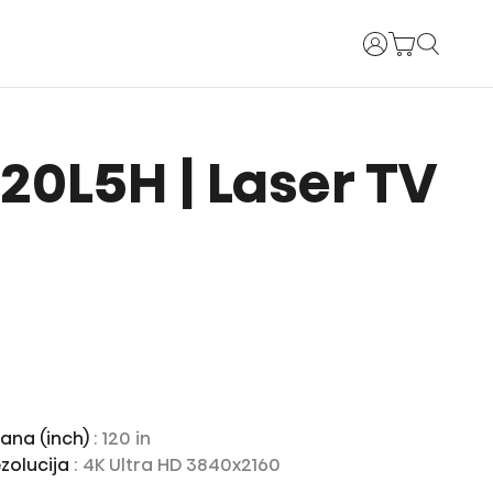
Prijava
 120L5H | Laser TV
rana (inch)
: 120 in
zolucija
: 4K Ultra HD 3840x2160