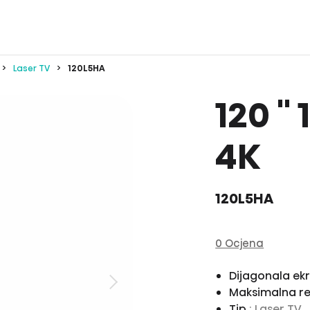
Laser TV
120L5HA
120 ''
4K
120L5HA
0 Ocjena
Dijagonala ek
Maksimalna re
Tip
: Laser TV