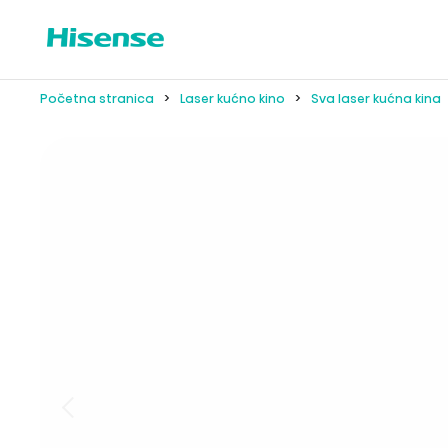
Početna stranica
Laser kućno kino
Sva laser kućna kina