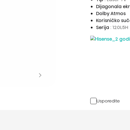
Dijagonala ek
Dolby Atmos
Korisničko suč
Serija
: 120L5H
Usporedite