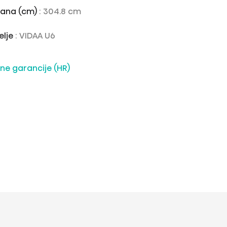
rana (cm)
: 304.8 cm
elje
: VIDAA U6