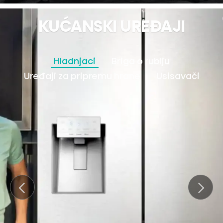
KUĆANSKI UREĐAJI
Hladnjaci
Briga o rublju
Uređaji za pripremu hrane
Usisavači