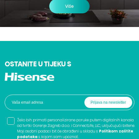
Više
OSTANITE U TIJEKU S
Želio bih primati personalizirane poruke putem digitalnih kanala
od tvrtki Gorenje Zagreb d.o.o. i ConnectLife, LLC, uključujući biltene.
Moji osobni podaci bit će obrađeni u skladu s
Politikom zaštite
podataka
s kojom sam upoznat.