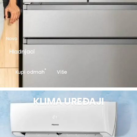
Novo
Hladnjaci
Kupi odmah
Više
KLIMA UREĐAJI