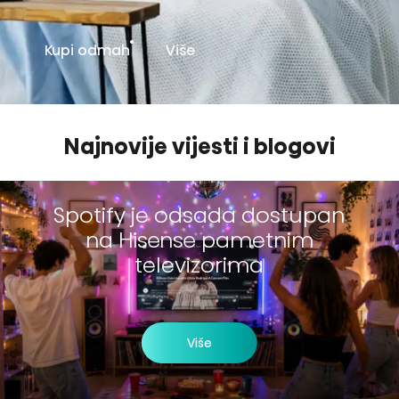
Kupi odmah
Više
Najnovije vijesti i blogovi
Spotify je odsada dostupan
na Hisense pametnim
televizorima
Više