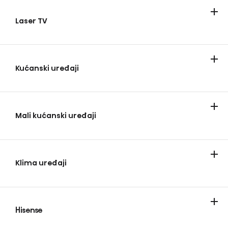
Televizori
Soundbar
Zvučnici za zabave
Laser TV
Laser TV
Smart mini projector
Kućanski uređaji
Hladnjaci
Briga o rublju
Ploče i pećnice
Perilice posuđa
Mali kućanski uređaji
Mikrovalne
Uređaji za pripremu hrane
Aparati za kavu
Usisavači
Klima uređaji
Klima uređaji
Odvlaživači zraka
Prijenosni
Hisense