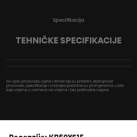
Specifikacija
TEHNIČKE SPECIFIKACIJE
Svi opisi proizvoda, cijene i dimenzije su približni, dostupnost
proizvoda, specifikacije i značajke podložne su promjenama u bilo
koje vrijeme, s vremena na vrijeme i bez prethodne najave.