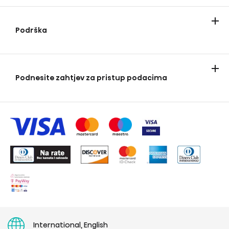
Poduzeće
Novosti i blog
Podrška
Kontakt
Garancija
Paneuropsko ograničeno jamstvo
Servis
Hisense opći uvjeti poslovanja
Alternativno rješavanje potrošačkih sporova
Obavijest o povlačenju proizvoda – Sušilica rublja
Otkazivanje online narudžbi
Pravo na popravak
Upute za upotrebu
Podnesite zahtjev za pristup podacima
Obrazac za podnošenje zahtjeva za pristup podacima
International, English