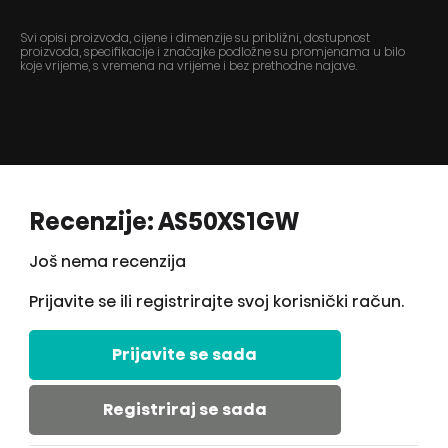
Svi opisi proizvoda, cijene i dimenzije su približni, dostupnost
proizvoda, specifikacije i značajke podložne su promjenama u bilo
koje vrijeme, s vremena na vrijeme i bez prethodne najave.
Recenzije: AS50XS1GW
Još nema recenzija
Prijavite se ili registrirajte svoj korisnički račun.
Prijavite se sada
Registriraj se sada