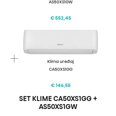
AS50XS1GW
€ 552,45
Klima uređaj
CA50XS1GG
€ 146,55
SET KLIME CA50XS1GG +
AS50XS1GW