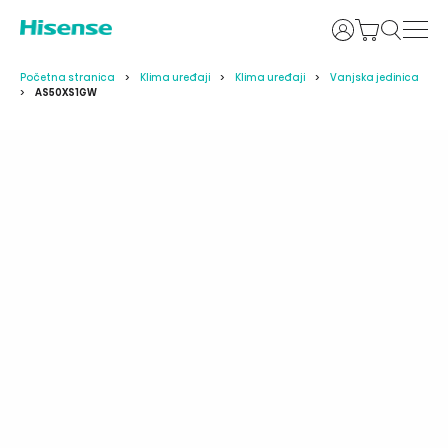
Prijava
Početna stranica
Klima uređaji
Klima uređaji
Vanjska jedinica
AS50XS1GW