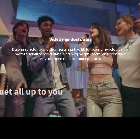
Video nije dostupan
Da bi pregledali ovaj video morate prihvatiti funkcionalne kolačiće. To
možete učiniti tako da kliknete na ovaj natpis i promijeniti postavke
prihvaćanjem funkcionalnih kolačića.