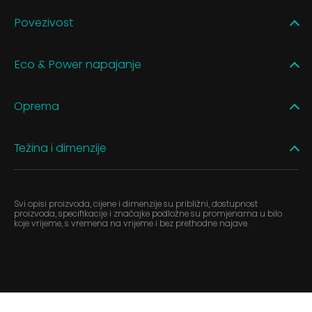
Povezivost
Eco & Power napajanje
Oprema
Težina i dimenzije
Svi opisi proizvoda, cijene i dimenzije su približni, dostupnost
proizvoda, specifikacije i značajke podložne su promjenama u bilo
koje vrijeme, s vremena na vrijeme i bez prethodne najave.