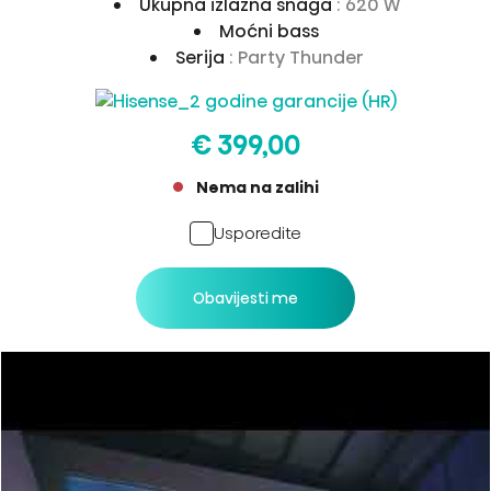
Ukupna izlazna snaga
: 620 W
Moćni bass
Serija
: Party Thunder
€ 399,00
Nema na zalihi
Usporedite
Obavijesti me