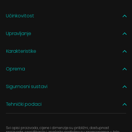
Učinkovitost
Upravljanje
Karakteristike
Oprema
Sigurnosni sustavi
Tehnički podaci
Svi opisi proizvoda, cijene i dimenzije su približni, dostupnost
proizvoda, specifikacije i značajke podložne su promjenama u bilo