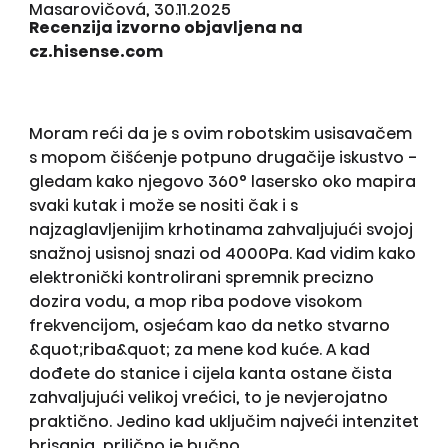
Masarovičová, 30.11.2025
Recenzija izvorno objavljena na
cz.hisense.com
Moram reći da je s ovim robotskim usisavačem
s mopom čišćenje potpuno drugačije iskustvo -
gledam kako njegovo 360° lasersko oko mapira
svaki kutak i može se nositi čak i s
najzaglavljenijim krhotinama zahvaljujući svojoj
snažnoj usisnoj snazi od 4000Pa. Kad vidim kako
elektronički kontrolirani spremnik precizno
dozira vodu, a mop riba podove visokom
frekvencijom, osjećam kao da netko stvarno
&quot;riba&quot; za mene kod kuće. A kad
dođete do stanice i cijela kanta ostane čista
zahvaljujući velikoj vrećici, to je nevjerojatno
praktično. Jedino kad uključim najveći intenzitet
brisanja, prilično je bučno…