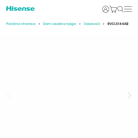
Prijava
Početna stranica
Dom i osobna njega
Usisavači
RVCLS144AB