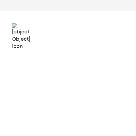
Video nije dostupan
Da bi pregledali ovaj video morate prihvatiti funkcionalne kolačiće. To
možete učiniti tako da kliknete na ovaj natpis i promijeniti postavke
prihvaćanjem funkcionalnih kolačića.