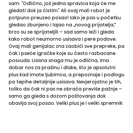
sam: "Odlično, još jedna spravica koja će me
gledati dok ja čistim." Ali ovaj mali robot je
potpuno preuzeo posao! Iako je pas u početku
gledao zbunjeno i lajao na „novog prijatelja,“
brzo su se sprijateljili – sad samo leži i gleda
kako robot neumorno usisava i pere podove.
Ovaj mali genijalac zna zaobići sve prepreke, pa
čak i pseće igračke koje su često razbacane
posvuda. Usisna snaga mu je odlična, ima
dobar nos za prašinu i dlake, što je apsolutni
plus kad imate ljubimca, a prepoznaje i podlogu
pa tepihe detaljnije usisava. Nevjerojatno je tih,
toliko da čak ni pas ne obraća previše pažnje –
samo ga gleda s dozom poštovanja dok
obavlja svoj posao. Veliki plus je i veliki spremnik
i po meni najbolje aplikacija za telefon. Kad
završi, sam se parkira u stanicu za punjenje, ali i
baterija mu je izvrsna. Otkad ga imam jednom u
dva tjedna usišem detaljno usisavačem iako ni