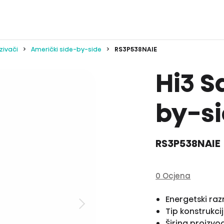
zivači
Američki side-by-side
RS3P538NAIE
Hi3 S
by-si
RS3P538NAIE
0 Ocjena
Energetski ra
Tip konstrukci
Širina proizv