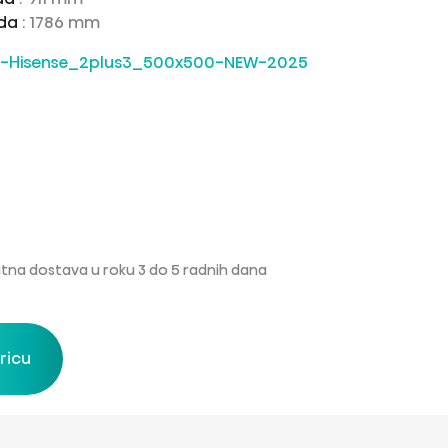
oda
: 1786 mm
atna dostava u roku 3 do 5 radnih dana
ricu