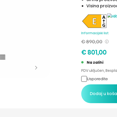
Visina proizv
Informacijski list
€ 890,00
€ 801,00
Na zalihi
PDV uključen, Bespl
Usporedite
Dodaj u koša