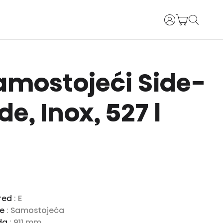
Prijava
amostojeći Side-
de, Inox, 527 l
zred
: E
je
: Samostojeća
oda
: 911 mm