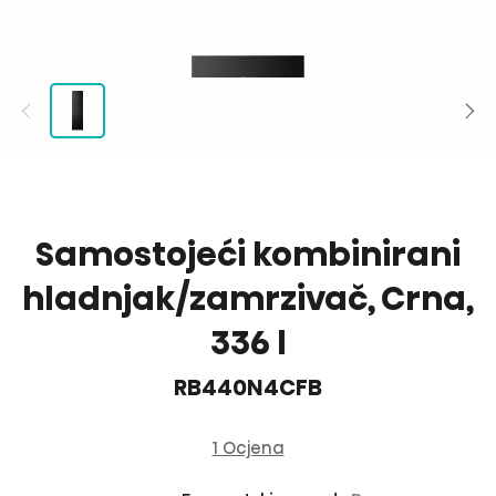
Samostojeći kombinirani
hladnjak/zamrzivač, Crna,
336 l
RB440N4CFB
1 Ocjena