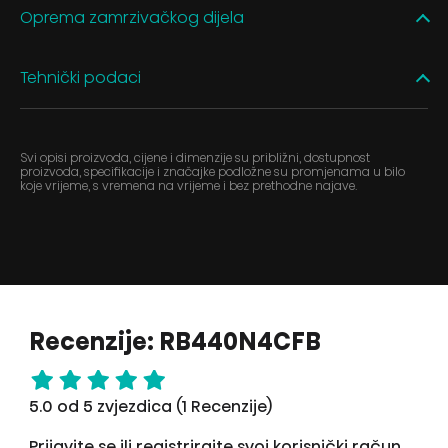
Oprema zamrzivačkog dijela
Tehnički podaci
Svi opisi proizvoda, cijene i dimenzije su približni, dostupnost
proizvoda, specifikacije i značajke podložne su promjenama u bilo
koje vrijeme, s vremena na vrijeme i bez prethodne najave.
Recenzije: RB440N4CFB
5.0 od 5 zvjezdica (1 Recenzije)
Prijavite se ili registrirajte svoj korisnički račun.