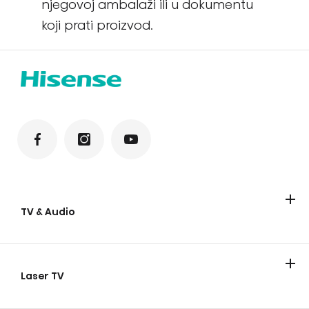
njegovoj ambalaži ili u dokumentu
koji prati proizvod.
TV & Audio
Televizori
Soundbar
Zvučnici za zabave
Laser TV