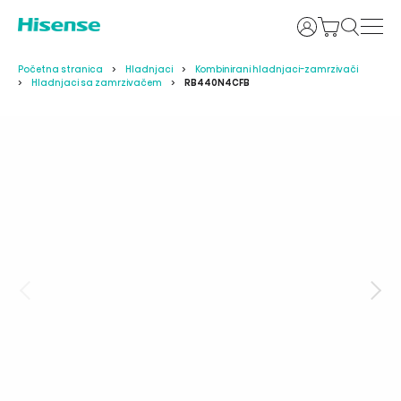
Prijava
Početna stranica
Hladnjaci
Kombinirani hladnjaci-zamrzivači
Hladnjaci sa zamrzivačem
RB440N4CFB