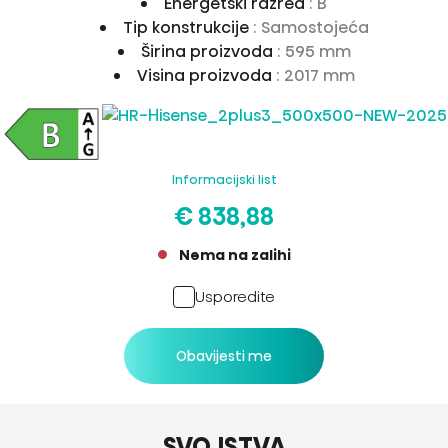
Energetski razred
: B
Tip konstrukcije
: Samostojeća
Širina proizvoda
: 595 mm
Visina proizvoda
: 2017 mm
Informacijski list
€ 838,88
Nema na zalihi
Usporedite
Obavijesti me
SVOJSTVA