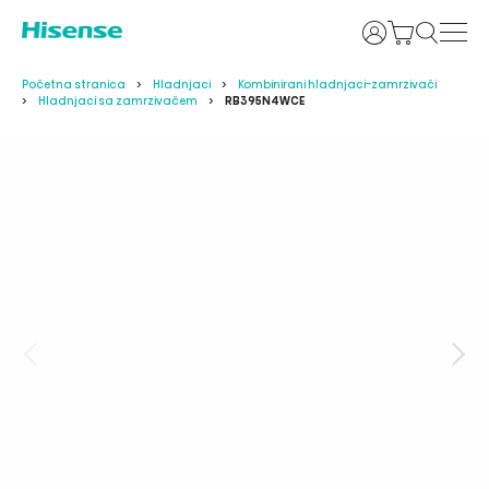
Prijava
Početna stranica
Hladnjaci
Kombinirani hladnjaci-zamrzivači
Hladnjaci sa zamrzivačem
RB395N4WCE