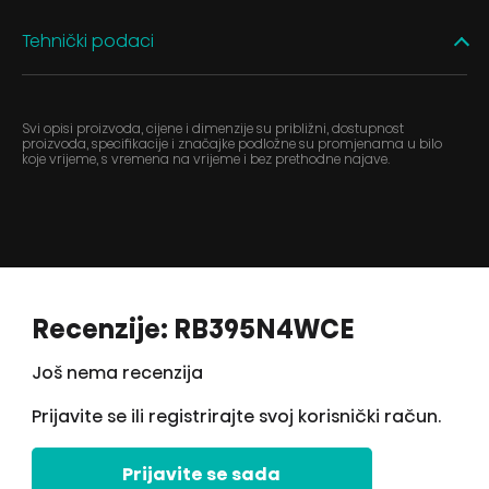
Tehnički podaci
Svi opisi proizvoda, cijene i dimenzije su približni, dostupnost
proizvoda, specifikacije i značajke podložne su promjenama u bilo
koje vrijeme, s vremena na vrijeme i bez prethodne najave.
Recenzije: RB395N4WCE
Još nema recenzija
Prijavite se ili registrirajte svoj korisnički račun.
Prijavite se sada