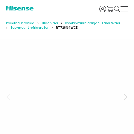
Prijava
Početna stranica
Hladnjaci
Kombinirani hladnjaci-zamrzivači
Top-mount refrigerator
RT728N4WCE