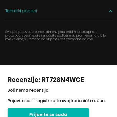
Tehnički podaci
Svi opisi proizvoda, cijene i dimenzije su približni, dostupnost
proizvoda, specifikacije i značajke podložne su promjenama u bilo
koje vrijeme, s vremena na vrijeme i bez prethodne najave.
Recenzije: RT728N4WCE
Još nema recenzija
Prijavite se ili registrirajte svoj korisnički račun.
Prijavite se sada