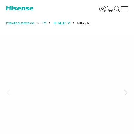
Prijava
Početna stranica
TV
Hi-QLED TV
58E77Q