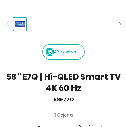
AR iskustvo
58 '' E7Q | Hi-QLED Smart TV
4K 60 Hz
58E77Q
1 Ocjena