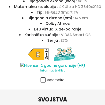
Dijagonala ekrana (inch)
: 58 in
Maksimalna rezolucija
: 4K Ultra HD 3840x2160
Tip
: Hi-QLED Smart TV
Dijagonala ekrana (cm)
: 146 cm
Dolby Atmos
DTS Virtual X dekodiranje
Korisničko sučelje
: VIDAA Smart OS
Serija
: E7Q
Informacijski list
Usporedite
SVOJSTVA