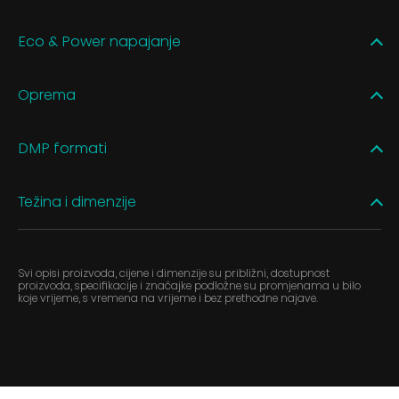
Eco & Power napajanje
Oprema
DMP formati
Težina i dimenzije
Svi opisi proizvoda, cijene i dimenzije su približni, dostupnost
proizvoda, specifikacije i značajke podložne su promjenama u bilo
koje vrijeme, s vremena na vrijeme i bez prethodne najave.