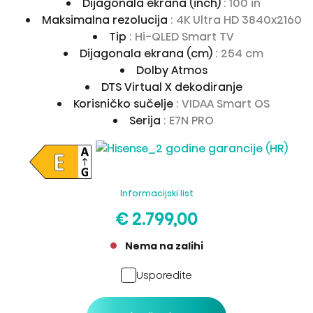
Dijagonala ekrana (inch)
: 100 in
Maksimalna rezolucija
: 4K Ultra HD 3840x2160
Tip
: Hi-QLED Smart TV
Dijagonala ekrana (cm)
: 254 cm
Dolby Atmos
DTS Virtual X dekodiranje
Korisničko sučelje
: VIDAA Smart OS
Serija
: E7N PRO
Informacijski list
€ 2.799,00
Nema na zalihi
Usporedite