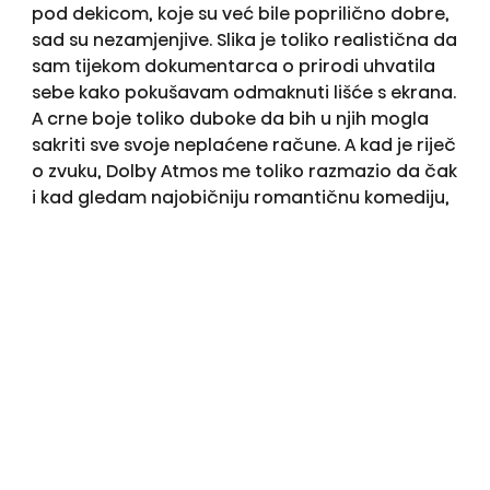
pod dekicom, koje su već bile poprilično dobre,
sad su nezamjenjive. Slika je toliko realistična da
sam tijekom dokumentarca o prirodi uhvatila
sebe kako pokušavam odmaknuti lišće s ekrana.
A crne boje toliko duboke da bih u njih mogla
sakriti sve svoje neplaćene račune. A kad je riječ
o zvuku, Dolby Atmos me toliko razmazio da čak
i kad gledam najobičniju romantičnu komediju,
osjećam se kao da sam na setu. Svaki šapat,
svaka kap kiše – zvuči kao da se događa u mom
stanu. Kino? Kakvo kino? Tamo nema mog
kauča, niti mog mačka koji je sada postao
filmski kritičar jer reagira na svaki zvuk s ekrana.
Ukratko, Hisense 100E7NQ PRO je moj novi
najbolji prijatelj. :) Ako volite svoj dom kao ja,
ovaj TV nije samo gadget – to je pozivnica u
paralelni svemir uživanja!! Ali upozorenje:
jednom kad ga uključite, nitko vas više neće
viđati.