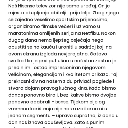
Naš Hisense televizor nije samo uređaj. On je
mjesto okupljanja obitelji i prijatelja. Zbog njega
se zajedno veselimo sportskim prijenosima,
organiziramo filmske večeri i uživamo u
maratonima omiljenih serija na Netflixu. Nakon
dugog dana nema ljepšeg osjećaja nego
opustiti se na kauču i uroniti u sadržaj koji na
ovom ekranu izgleda nevjerojatno. Gotovo
svatko tko je prvi put ušao u naš stan zastao je
pred njim i ostao impresioniran njegovom
veličinom, elegancijom i kvalitetom prikaza. Taj
prekrasni div na našem zidu privlači poglede i
stvara dojam pravog kućnog kina. Kada bismo
danas ponovno birali, bez ikakve bismo dvojbe
ponovno odabrali Hisense. Tijekom cijelog
vremena korištenja nije nas razočarao ni u
jednom segmentu – upravo suprotno, iz dana u
dan nas iznova oduševljava. Zato s punim