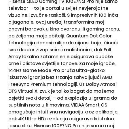
Hisense QLED Gaming TV 100E7NQ Pro nije samo
televizor – to je portal u svijet nevjerojatne
vizualne i zvučne raskoši. S impresivnih 100 inča
dijagonale, ovaj uređaj transformira moj
dnevni boravak u kino dvoranu ili gaming arenu,
po željama moje obitelji. Quantum Dot Color
tehnologija donosi milijarde nijansi boja, čineći
svaki kadar živopisnim i realističnim, dok Full
Array lokalno zatamnjenje osigurava duboke
crne i blistave svjetlije tonove. Za moje igrače,
144Hz Game Mode Pro pruža ultra-glatko
iskustvo igranja bez trzanja zahvaljujući AMD
FreeSync Premium tehnologiji. Uz Dolby Atmos i
DTS Virtual X, zvuk je toliko bogat da možemo
osjetiti svaki detalj – od eksplozija u igrama do
suptilnih nota u filmovima. VIDAA Smart OS
omogućuje intuitivnu navigaciju kroz aplikacije,
dok 4K Ultra HD rezolucija osigurava kristalno
jasnu sliku. Hisense 100E7NQ Pro nije samo moj