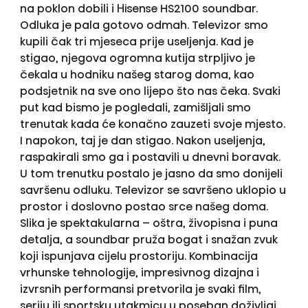
na poklon dobili i Hisense HS2100 soundbar.
Odluka je pala gotovo odmah. Televizor smo
kupili čak tri mjeseca prije useljenja. Kad je
stigao, njegova ogromna kutija strpljivo je
čekala u hodniku našeg starog doma, kao
podsjetnik na sve ono lijepo što nas čeka. Svaki
put kad bismo je pogledali, zamišljali smo
trenutak kada će konačno zauzeti svoje mjesto.
I napokon, taj je dan stigao. Nakon useljenja,
raspakirali smo ga i postavili u dnevni boravak.
U tom trenutku postalo je jasno da smo donijeli
savršenu odluku. Televizor se savršeno uklopio u
prostor i doslovno postao srce našeg doma.
Slika je spektakularna – oštra, živopisna i puna
detalja, a soundbar pruža bogat i snažan zvuk
koji ispunjava cijelu prostoriju. Kombinacija
vrhunske tehnologije, impresivnog dizajna i
izvrsnih performansi pretvorila je svaki film,
seriju ili sportsku utakmicu u poseban doživljaj.