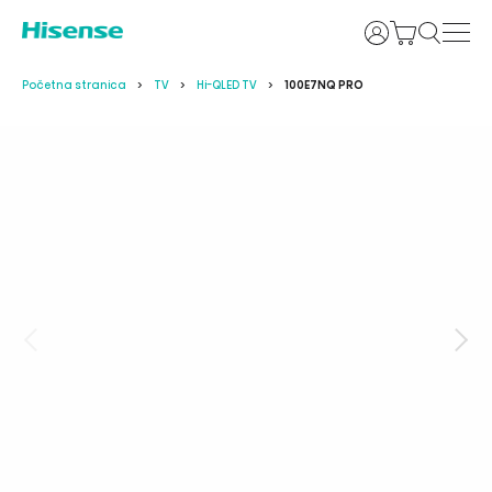
Prijava
Početna stranica
TV
Hi-QLED TV
100E7NQ PRO