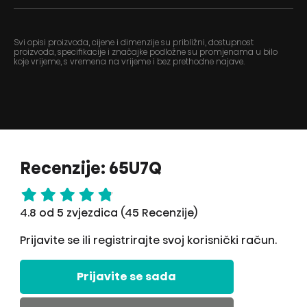
Svi opisi proizvoda, cijene i dimenzije su približni, dostupnost
proizvoda, specifikacije i značajke podložne su promjenama u bilo
koje vrijeme, s vremena na vrijeme i bez prethodne najave.
Recenzije: 65U7Q
4.8 od 5 zvjezdica (45 Recenzije)
Prijavite se ili registrirajte svoj korisnički račun.
Prijavite se sada