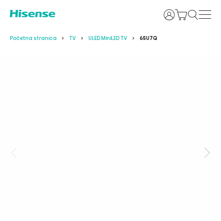
Prijava
Početna stranica
TV
ULED MiniLED TV
65U7Q