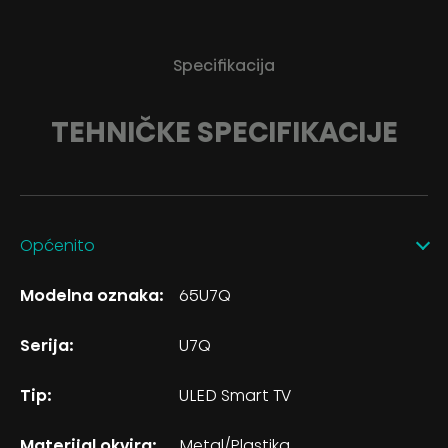
Specifikacija
TEHNIČKE SPECIFIKACIJE
Općenito
Modelna oznaka:
65U7Q
Serija:
U7Q
Tip:
ULED Smart TV
Materijal okvira:
Metal/Plastika