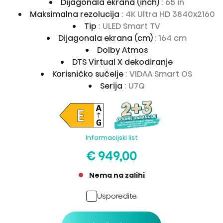
Dijagonala ekrana (inch)
: 65 in
Maksimalna rezolucija
: 4K Ultra HD 3840x2160
Tip
: ULED Smart TV
Dijagonala ekrana (cm)
: 164 cm
Dolby Atmos
DTS Virtual X dekodiranje
Korisničko sučelje
: VIDAA Smart OS
Serija
: U7Q
Informacijski list
€ 949,00
Nema na zalihi
Usporedite