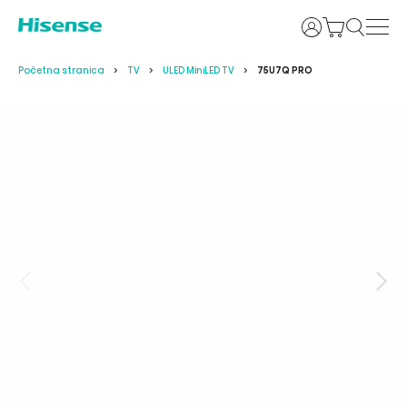
Prijava
Početna stranica
TV
ULED MiniLED TV
75U7Q PRO