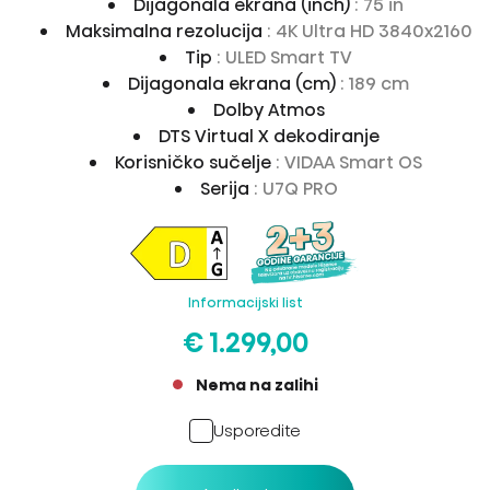
Dijagonala ekrana (inch)
: 75 in
Maksimalna rezolucija
: 4K Ultra HD 3840x2160
Tip
: ULED Smart TV
Dijagonala ekrana (cm)
: 189 cm
Dolby Atmos
DTS Virtual X dekodiranje
Korisničko sučelje
: VIDAA Smart OS
Serija
: U7Q PRO
Informacijski list
€ 1.299,00
Nema na zalihi
Usporedite