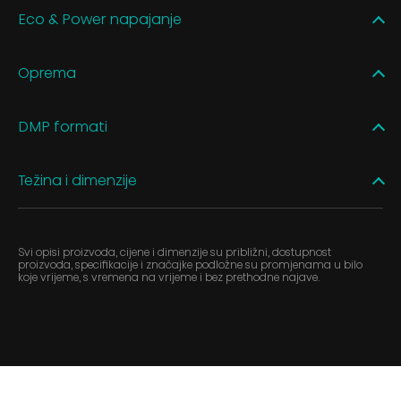
Eco & Power napajanje
Oprema
DMP formati
Težina i dimenzije
Svi opisi proizvoda, cijene i dimenzije su približni, dostupnost
proizvoda, specifikacije i značajke podložne su promjenama u bilo
koje vrijeme, s vremena na vrijeme i bez prethodne najave.