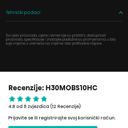
Tehnički podaci
Svi opisi proizvoda, cijene i dimenzije su približni, dostupnost
proizvoda, specifikacije i značajke podložne su promjenama u bilo
koje vrijeme, s vremena na vrijeme i bez prethodne najave.
Recenzije: H30MOBS10HC
4.8 od 5 zvjezdica (12 Recenzije)
Prijavite se ili registrirajte svoj korisnički račun.