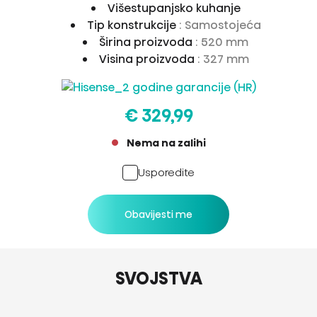
Višestupanjsko kuhanje
Tip konstrukcije
: Samostojeća
Širina proizvoda
: 520 mm
Visina proizvoda
: 327 mm
€ 329,99
Nema na zalihi
Usporedite
Obavijesti me
SVOJSTVA