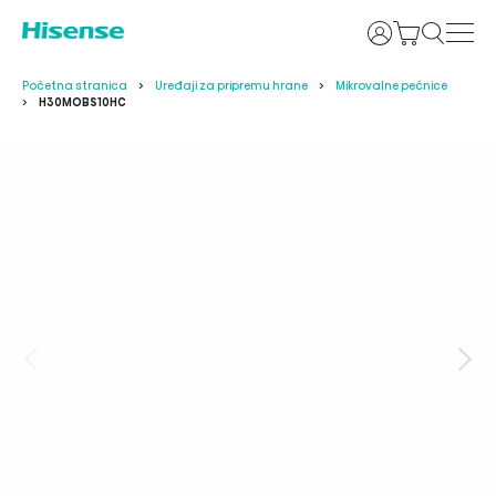
Prijava
Početna stranica
Uređaji za pripremu hrane
Mikrovalne pećnice
H30MOBS10HC