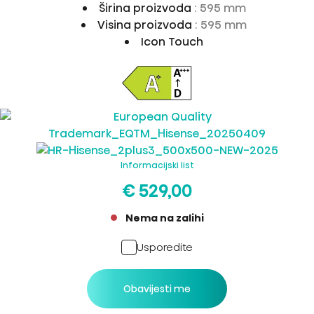
Širina proizvoda
: 595 mm
Visina proizvoda
: 595 mm
Icon Touch
Informacijski list
€ 529,00
Nema na zalihi
Usporedite
Obavijesti me