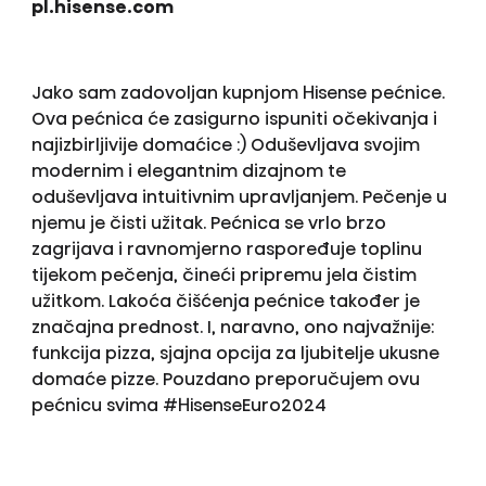
pl.hisense.com
Jako sam zadovoljan kupnjom Hisense pećnice.
Ova pećnica će zasigurno ispuniti očekivanja i
najizbirljivije domaćice :) Oduševljava svojim
modernim i elegantnim dizajnom te
oduševljava intuitivnim upravljanjem. Pečenje u
njemu je čisti užitak. Pećnica se vrlo brzo
zagrijava i ravnomjerno raspoređuje toplinu
tijekom pečenja, čineći pripremu jela čistim
užitkom. Lakoća čišćenja pećnice također je
značajna prednost. I, naravno, ono najvažnije:
funkcija pizza, sjajna opcija za ljubitelje ukusne
domaće pizze. Pouzdano preporučujem ovu
pećnicu svima #HisenseEuro2024