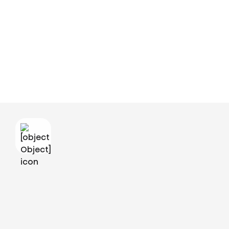
Video nije dostupan
Da bi pregledali ovaj video morate prihvatiti funkcionalne kolačiće. To
možete učiniti tako da kliknete na ovaj natpis i promijeniti postavke
prihvaćanjem funkcionalnih kolačića.