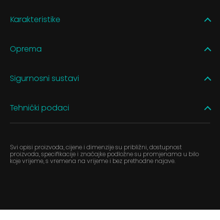
Karakteristike
Oprema
Sigurnosni sustavi
Tehnički podaci
Svi opisi proizvoda, cijene i dimenzije su približni, dostupnost
proizvoda, specifikacije i značajke podložne su promjenama u bilo
koje vrijeme, s vremena na vrijeme i bez prethodne najave.