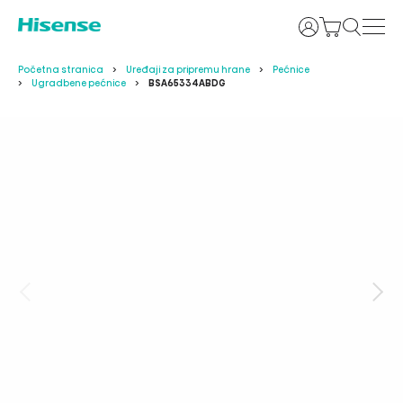
Prijava
Početna stranica
Uređaji za pripremu hrane
Pećnice
Ugradbene pećnice
BSA65334ABDG