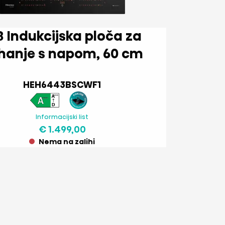
loča za
kuhanje s napom, 60 cm
HEH6443BSCWF1
Informacijski list
€ 1.499,00
Nema na zalihi