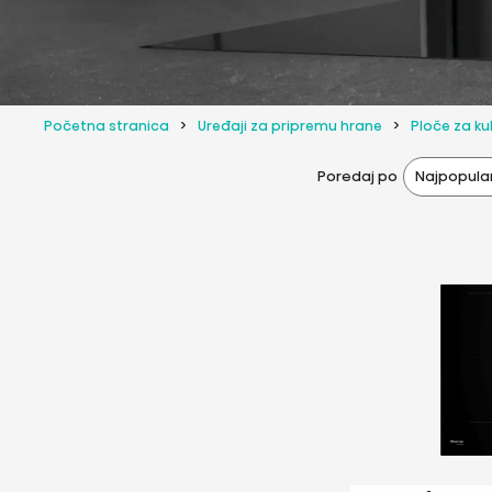
Početna stranica
Uređaji za pripremu hrane
Ploče za k
Najpopular
Poredaj po