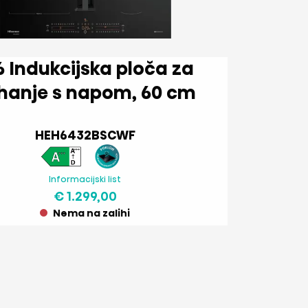
loča za
kuhanje s napom, 60 cm
HEH6432BSCWF
Informacijski list
€ 1.299,00
Nema na zalihi