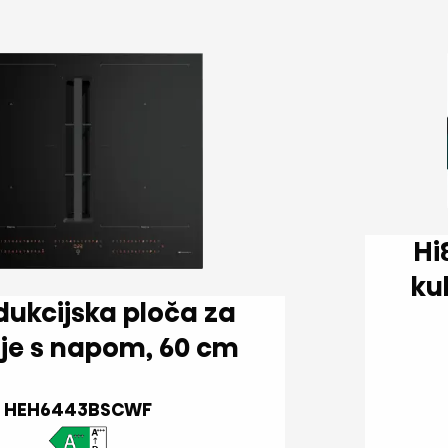
Hi8 Indukcijska p
kuhanje s napom, 60 cm
HEH6443BSCWF