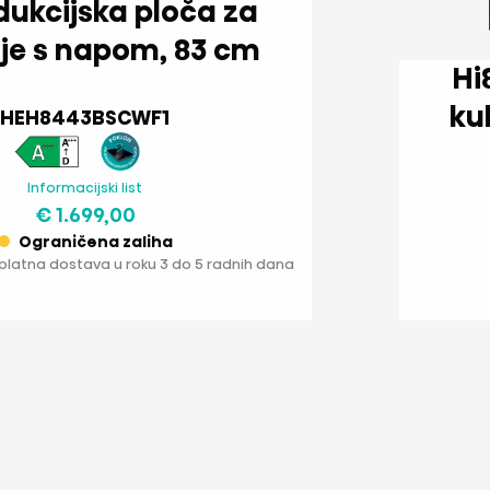
kuhanje s napom, 83 cm
Hi8 Indukcijska p
HEH8443BSCWF1
Informacijski list
€ 1.699,00
Ograničena zaliha
splatna dostava u roku 3 do 5 radnih dana